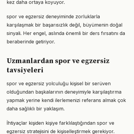
kez daha ortaya koyuyor.
spor ve egzersiz deneyiminde zorluklarla
karşılaşmak bir başarısızlık değil, büyümenin doğal
sinyali. Her engel, aslında önemli bir ders fırsatını da
beraberinde getiriyor.
Uzmanlardan spor ve egzersiz
tavsiyeleri
spor ve egzersiz yolculuğu kişisel bir serüven
olduğundan başkalarının deneyimiyle karşılaştırma
yapmak yerine kendi ilerlemenizi referans almak çok
daha sağlıklı bir yaklaşım.
İhtiyaçlar kişiden kişiye farklılaştığından spor ve
egzersiz stratejisini de kişiselleştirmek gerekiyor.