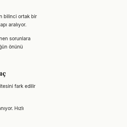
bilinci ortak bir
apı aralıyor.
ünen sorunlara
lüğün önünü
uç
esini fark edilir
ıyor. Hızlı