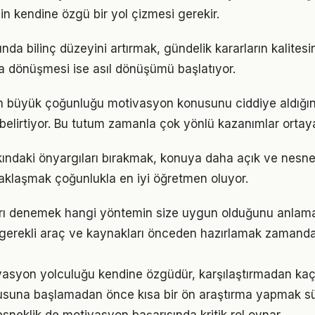
in kendine özgü bir yol çizmesi gerekir.
da bilinç düzeyini artırmak, gündelik kararların kalitesin
şa dönüşmesi ise asıl dönüşümü başlatıyor.
rın büyük çoğunluğu motivasyon konusunu ciddiye aldığı
ı belirtiyor. Bu tutum zamanla çok yönlü kazanımlar ortay
ndaki önyargıları bırakmak, konuya daha açık ve nesnel
aklaşmak çoğunlukla en iyi öğretmen oluyor.
arı denemek hangi yöntemin size uygun olduğunu anlama
 gerekli araç ve kaynakları önceden hazırlamak zamanda
vasyon yolculuğu kendine özgüdür, karşılaştırmadan kaç
suna başlamadan önce kısa bir ön araştırma yapmak süre