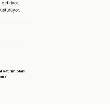
getiriyor.
üştürüyor.
al yatırım planı
nır?
6