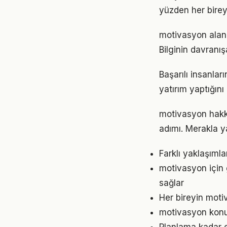
yüzden her birey
motivasyon alanın
Bilginin davranı
Başarılı insanla
yatırım yaptığın
motivasyon hakkı
adımı. Merakla y
Farklı yaklaşıml
motivasyon için
sağlar
Her bireyin moti
motivasyon konu