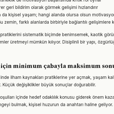
sneklik de motivasyon başarısında kritik rol oynar
irer geri bildirim olarak görmek gelişimi hızlandırır
a da kişisel yaşam; hangi alanda olursa olsun motivasyon 
 zemin, farklı alanlarda birbiriyle bağlantılı gelişimlere k
 pratiklerini sistematik biçimde benimsemek, kaotik gör
ümler üretmeyi mümkün kılıyor. Disiplinli bir yapı, özgür
 için minimum çabayla maksimum son
çinde ilham kaynakları pratiklerine yer açmak, yaşam kalit
. Küçük değişiklikler büyük sonuçlar doğurabilir.
ulları içinde hedef odaklılık konusu giderek önem kazan
geyi bulmak, kişisel huzurun da anahtarı haline geliyor.