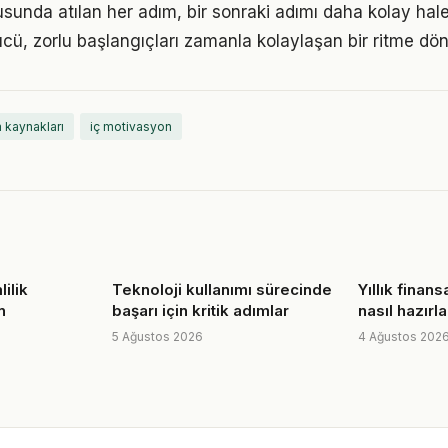
unda atılan her adım, bir sonraki adımı daha kolay hale 
, zorlu başlangıçları zamanla kolaylaşan bir ritme dön
m kaynakları
iç motivasyon
ilik
Teknoloji kullanımı sürecinde
Yıllık finans
n
başarı için kritik adımlar
nasıl hazırla
5 Ağustos 2026
4 Ağustos 202