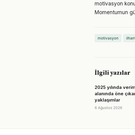
motivasyon konus
Momentumun gücü
motivasyon
ilha
İlgili yazılar
2025 yılında veriml
alanında öne çıka
yaklaşımlar
6 Ağustos 2026