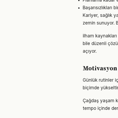
Planlama kadar e
Başarısızlıkları b
Kariyer, sağlık y
zemin sunuyor. Bu
ilham kaynakları
bile düzenli çöz
açıyor.
Motivasyon
Günlük rutinler i
biçimde yükseltir
Çağdaş yaşam koş
tempo içinde den